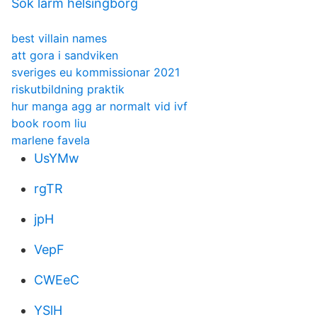
Sok larm helsingborg
best villain names
att gora i sandviken
sveriges eu kommissionar 2021
riskutbildning praktik
hur manga agg ar normalt vid ivf
book room liu
marlene favela
UsYMw
rgTR
jpH
VepF
CWEeC
YSlH