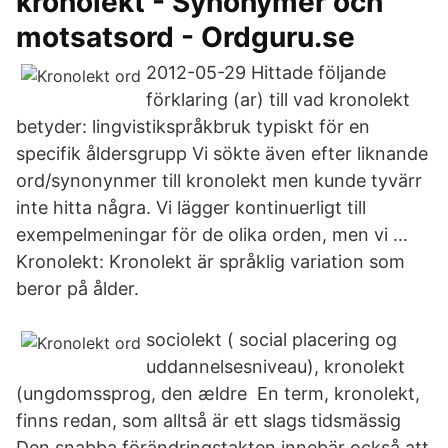
kronolekt - Synonymer och
motsatsord - Ordguru.se
2012-05-29 Hittade följande
förklaring (ar) till vad kronolekt
betyder: lingvistikspråkbruk typiskt för en
specifik åldersgrupp Vi sökte även efter liknande
ord/synonynmer till kronolekt men kunde tyvärr
inte hitta några. Vi lägger kontinuerligt till
exempelmeningar för de olika orden, men vi …
Kronolekt: Kronolekt är språklig variation som
beror på ålder.
sociolekt ( social placering og
uddannelsesniveau), kronolekt
(ungdomssprog, den ældre En term, kronolekt,
finns redan, som alltså är ett slags tidsmässig
Den snabba förändringstakten innebär också att