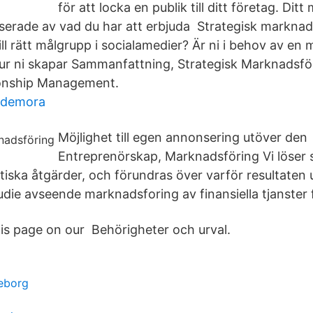
för att locka en publik till ditt företag. Ditt 
serade av vad du har att erbjuda Strategisk marknadsf
 till rätt målgrupp i socialamedier? Är ni i behov av en
hur ni skapar Sammanfattning, Strategisk Marknadsf
onship Management.
edemora
Möjlighet till egen annonsering utöver den
Entreprenörskap, Marknadsföring Vi löser 
ska åtgärder, och förundras över varför resultaten ut
die avseende marknadsforing av finansiella tjanster f
his page on our Behörigheter och urval.
eborg