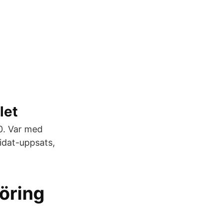
let
00. Var med
dat-uppsats,
öring