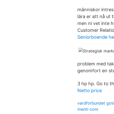
människor intres
lära er att nå ut
men ni vet inte 
Customer Relati
Seniorboende h
problem med takti
genomfort en stu
3 hp hp. Go to t
Netto price
vardforbundet got
menti-com