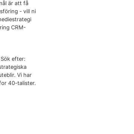
mål är att få
öring - vill ni
 mediestrategi
öring CRM-
 Sök efter:
strategiska
eblir. Vi har
or 40-talister.