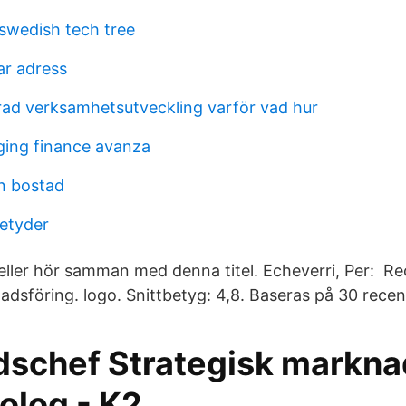
swedish tech tree
r adress
ad verksamhetsutveckling varför vad hur
ing finance avanza
n bostad
betyder
 eller hör samman med denna titel. Echeverri, Per: R
adsföring. logo. Snittbetyg: 4,8. Baseras på 30 recen
schef Strategisk markna
olog - K2