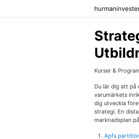
hurmaninvester
Strate
Utbild
Kurser & Program
Du lär dig att på
varumärkets inri
dig utveckla för
strategi. En dis
marknadsplan på 
Apfs partiti