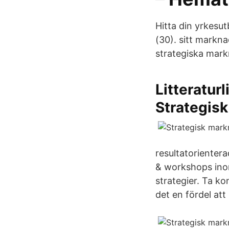
Hitta din yrkesu
(30). sitt markn
strategiska mark
Litteratur
Strategisk
resultatorientera
& workshops inom 
strategier. Ta ko
det en fördel att