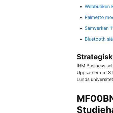
Webbutiken k
Palmetto mo
Samverkan 1
Bluetooth slå
Strategisk
IHM Business sch
Uppsatser om S
Lunds universite
MF00BN5
Studie