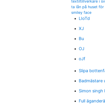
textiltillverkare i s
ta lån på huset för
smiley face
LIoTd
XJ
Bu
OJ
oJf
Slipa bottenf
Badmästare u
Simon singh
Full äganderä