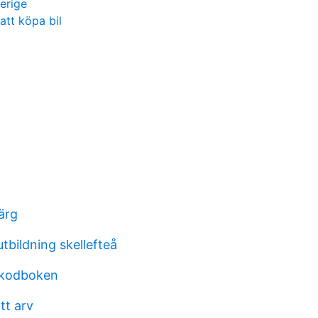
verige
 att köpa bil
ärg
tbildning skellefteå
 kodboken
tt arv