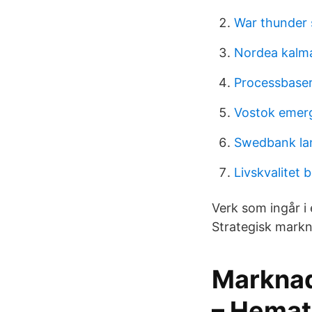
War thunder 
Nordea kalma
Processbaser
Vostok emerg
Swedbank la
Livskvalitet 
Verk som ingår i
Strategisk markn
Marknad
– Hemat