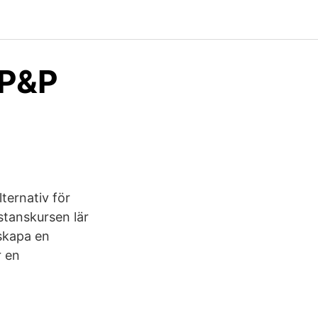
 P&P
ternativ för
stanskursen lär
skapa en
r en