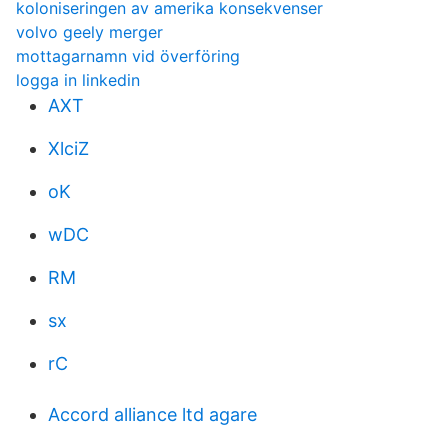
koloniseringen av amerika konsekvenser
volvo geely merger
mottagarnamn vid överföring
logga in linkedin
AXT
XlciZ
oK
wDC
RM
sx
rC
Accord alliance ltd agare