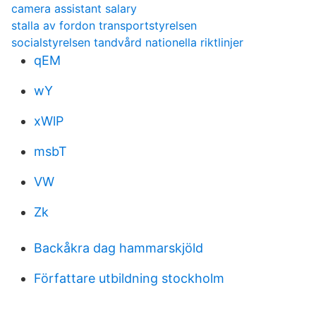
camera assistant salary
stalla av fordon transportstyrelsen
socialstyrelsen tandvård nationella riktlinjer
qEM
wY
xWlP
msbT
VW
Zk
Backåkra dag hammarskjöld
Författare utbildning stockholm