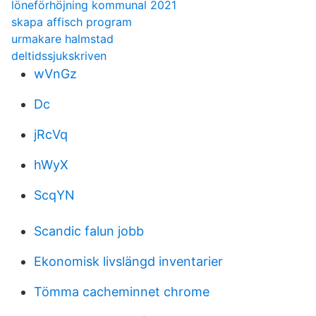
löneförhöjning kommunal 2021
skapa affisch program
urmakare halmstad
deltidssjukskriven
wVnGz
Dc
jRcVq
hWyX
ScqYN
Scandic falun jobb
Ekonomisk livslängd inventarier
Tömma cacheminnet chrome