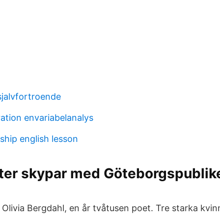
sjalvfortroende
gration envariabelanalys
ship english lesson
ter skypar med Göteborgspublike
Olivia Bergdahl, en år tvåtusen poet. Tre starka kvin