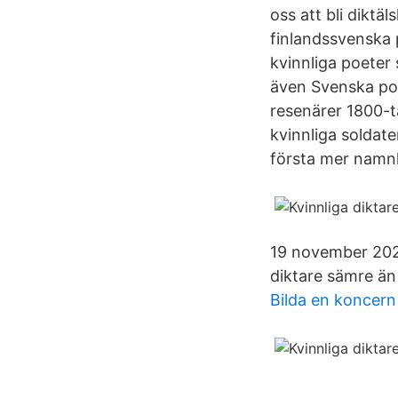
oss att bli diktä
finlandssvenska 
kvinnliga poeter
även Svenska poe
resenärer 1800-ta
kvinnliga soldate
första mer namnk
19 november 2021
diktare sämre än
Bilda en koncern