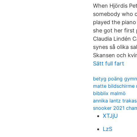
When Hjördis Pet
somebody who cou
played the piano
she got her first
Claudia Lindén Ca
synes så olika sa
Skansen och kvin
Sätt full fart
betyg poäng gymn
matte bildschirme 
bibblix malmö
annika lantz trakas
snooker 2021 cham
XTJjU
LzS