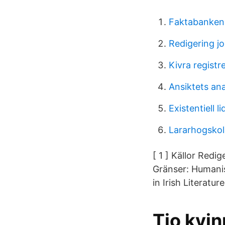
Faktabanken
Redigering j
Kivra registr
Ansiktets an
Existentiell l
Lararhogsko
[ 1 ] Källor Redi
Gränser: Humani
in Irish Literatur
Tio kvin