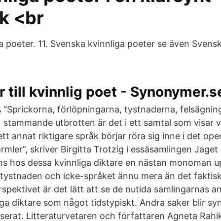
k <br
a poeter. 11. Svenska kvinnliga poeter se även Svensk
till kvinnlig poet - Synonymer.s
“Sprickorna, förlöpningarna, tystnaderna, felsägnin
stammande utbrotten är det i ett samtal som visar 
ett annat riktigare språk börjar röra sig inne i det ope
rmler”, skriver Birgitta Trotzig i essäsamlingen Jaget
nns hos dessa kvinnliga diktare en nästan monoman 
v tystnaden och icke-språket ännu mera än det faktis
rspektivet är det lätt att se de nutida samlingarnas a
iga diktare som något tidstypiskt. Andra saker blir syn
sserat. Litteraturvetaren och författaren Agneta Rahik