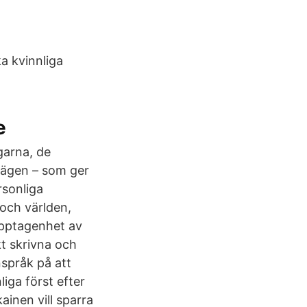
a kvinnliga
e
garna, de
vägen – som ger
rsonliga
 och världen,
upptagenhet av
kt skrivna och
nspråk på att
liga först efter
ainen vill sparra