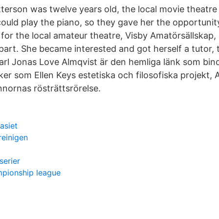
terson was twelve years old, the local movie theatre
ld play the piano, so they gave her the opportunity
 for the local amateur theatre, Visby Amatörsällskap,
 part. She became interested and got herself a tutor, 
rl Jonas Love Almqvist är den hemliga länk som binder
ker som Ellen Keys estetiska och filosofiska projekt, 
nornas rösträttsrörelse.
asiet
reinigen
serier
pionship league