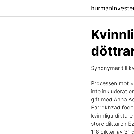
hurmaninvester
Kvinnl
döttra
Synonymer till k
Processen mot »P
inte inkluderat e
gift med Anna Ac
Farrokhzad föddes
kvinnliga diktare
store diktaren Ez
118 dikter av 31 d