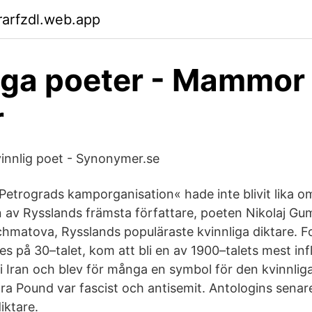
arfzdl.web.app
iga poeter - Mammor
r
vinnlig poet - Synonymer.se
etrograds kamporganisation« hade inte blivit lika 
n av Rysslands främsta författare, poeten Nikolaj Gumi
hmatova, Rysslands populäraste kvinnliga diktare. 
 på 30–talet, kom att bli en av 1900–talets mest infl
 i Iran och blev för många en symbol för den kvinnlig
ra Pound var fascist och antisemit. Antologins senare
iktare.