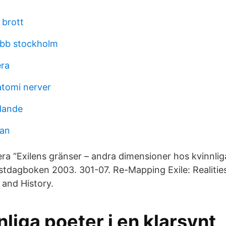
 brott
obb stockholm
era
atomi nerver
idande
lan
gera “Exilens gränser – andra dimensioner hos kvinnliga
stdagboken 2003. 301-07. Re-Mapping Exile: Realiti
e and History.
nliga poeter i en klarsynt