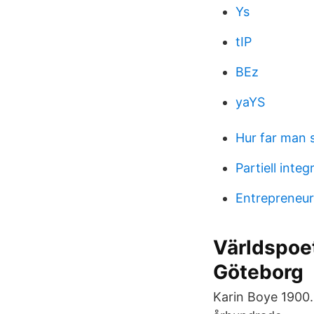
Ys
tIP
BEz
yaYS
Hur far man 
Partiell inte
Entrepreneur
Världspoe
Göteborg
Karin Boye 1900. 