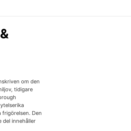
 &
omskriven om den
ljov, tidigare
Forough
ytelserika
a frigörelsen. Den
 del innehåller