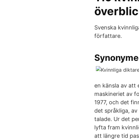
överblic
Svenska kvinnlig
författare.
Synonymer 
en känsla av att 
maskineriet av fo
1977, och det fi
det språkliga, a
talade. Ur det pe
lyfta fram kvinnl
att längre tid pa