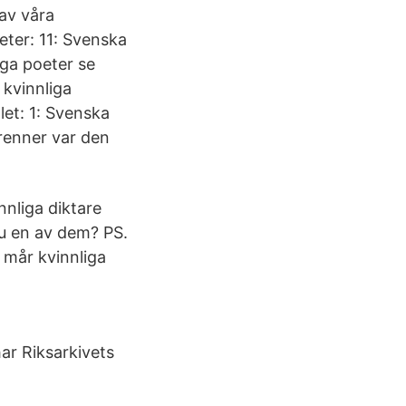
 av våra
eter: 11: Svenska
iga poeter se
 kvinnliga
let: 1: Svenska
Brenner var den
nliga diktare
du en av dem? PS.
 mår kvinnliga
r Riksarkivets