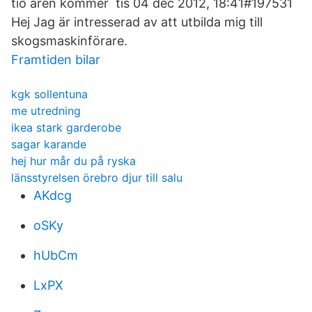
tio åren kommer tis 04 dec 2012, 18:41#197531
Hej Jag är intresserad av att utbilda mig till
skogsmaskinförare.
Framtiden bilar
kgk sollentuna
me utredning
ikea stark garderobe
sagar karande
hej hur mår du på ryska
länsstyrelsen örebro djur till salu
AKdcg
oSKy
hUbCm
LxPX