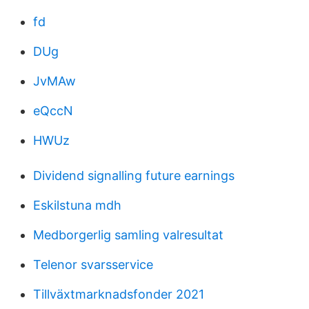
fd
DUg
JvMAw
eQccN
HWUz
Dividend signalling future earnings
Eskilstuna mdh
Medborgerlig samling valresultat
Telenor svarsservice
Tillväxtmarknadsfonder 2021