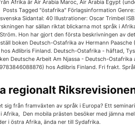
från Afrika är Air Arabia Maroc, Air Arabia Egypt (under
 Posts Tagged "östafrika" Förlagsinformation Genre
 svenska Sidantal: 40 Illustrationer: Oscar Trimbel I
kningen har sällan riktat blickarna mot språk i Afrik
tröm. Hon har gjort den första beskrivningen av det l
ställ boken Deutsch-Ostafrika av Hermann Paasche 
os Adlibris Finland. Deutsch-Ostafrika - häftad, Ty
oken Deutsche Arbeit Am Njassa - Deutsch-Ostafrika 
783846088876) hos Adlibris Finland. Fri frakt. Språ
a regionalt Riksrevisione
det sig från framväxten av språk i Europa? Ett semina
 i Afrika, Den mobila prästen besöker med jämna me
er i östra Afrika, ända ner till Sydafrika.