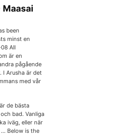
- Maasai
has been
sts minst en
08 All
som är en
h andra pågående
 I Arusha är det
lsammans med vår
är de bästa
 och bad. Vanliga
 iväg, eller när
 … Below is the