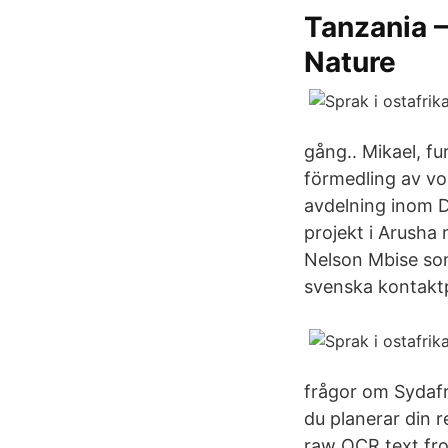
Tanzania –
Nature
gång.. Mikael, f
förmedling av vo
avdelning inom D
projekt i Arusha 
Nelson Mbise som
svenska kontakt
frågor om Sydafr
du planerar din 
raw OCR text fr