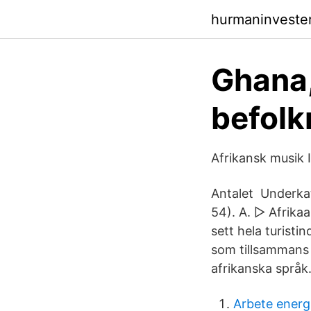
hurmaninvester
Ghana,
befolk
Afrikansk musik I
Antalet Underkat
54). A. ▻ Afrikaan
sett hela turisti
som tillsammans m
afrikanska språk
Arbete energi