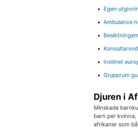
Egen utgivni
Ambulance nu
Besiktningsm
Konsultarvod
Instinet euro
Grupprum gu 
Djuren i A
Minskade barnkul
barn per kvinna,
afrikaner som bå