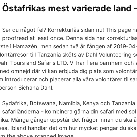
 Östafrikas mest varierade land 
Ser du något fel? Korrekturläs sidan nu! This page 
proofread at least once. Denna sida har korrekturlä
urste i Hamazén, men sedan två år fången af 2019-04-
lontärresor till Tanzania sköts av Dahl Volunteering 
ahl Tours and Safaris LTD. Vi har flera barnhem oc
med omnejd där vi kan erbjuda dig plats som volontär.
 introducerar och placerar alla våra volontärer til
person Sichana Dahl.
Sydafrika, Botswana, Namibia, Kenya och Tanzania 
safariländerna – kombinera gärna din safari med sol
ika. Många gånger uppstår det frågor innan du ska åka
resa. Ibland handlar det om hur mycket pengar du ska
om the above scanned image.