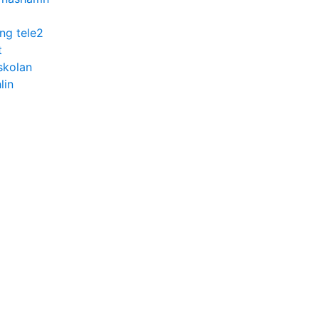
ng tele2
t
skolan
lin