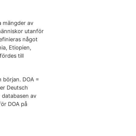
ra mängder av
människor utanför
efinieras något
ia, Etiopien,
ördes till
en början. DOA =
der Deutsch
ta databasen av
 för DOA på