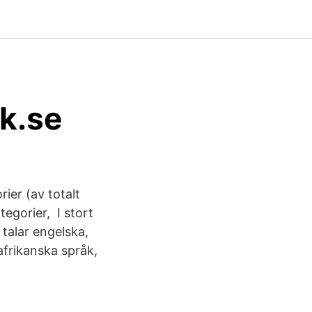
ik.se
ier (av totalt
tegorier, I stort
 talar engelska,
afrikanska språk,