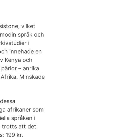
istone, vilket
olmodin språk och
kivstudier i
4 och innehade en
 av Kenya och
 pärlor – anrika
i Afrika. Minskade
 dessa
ånga afrikaner som
ella språken i
trotts att det
: 199 kr.