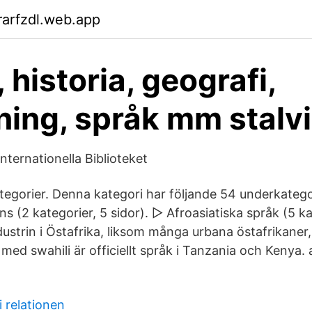
arfzdl.web.app
 historia, geografi,
ning, språk mm stalv
nternationella Biblioteket
egorier. Denna kategori har följande 54 underkategor
s‎ (2 kategorier, 5 sidor). ▻ Afroasiatiska språk‎ (5 ka
ndustrin i Östafrika, liksom många urbana östafrikaner,
ed swahili är officiellt språk i Tanzania och Kenya. 
.
 relationen