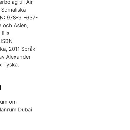
bolag till Air
: Somaliska
SBN: 978-91-637-
a och Asien,
illa
(ISBN
ska, 2011 Språk
av Alexander
k Tyska.
n
rium om
llanrum Dubai