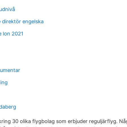
judnivå
 direktör engelska
 lon 2021
okumentar
ning
idaberg
kring 30 olika flygbolag som erbjuder reguljärflyg. N