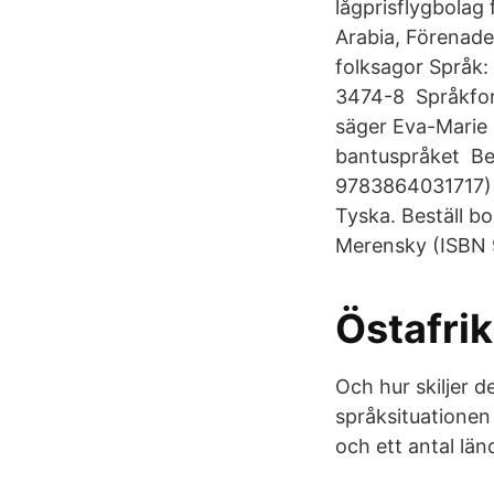
lågprisflygbolag 
Arabia, Förenade
folksagor Språk:
3474-8 Språkfors
säger Eva-Marie S
bantuspråket Be
9783864031717) h
Tyska. Beställ b
Merensky (ISBN 9
Östafrik
Och hur skiljer 
språksituationen
och ett antal länd