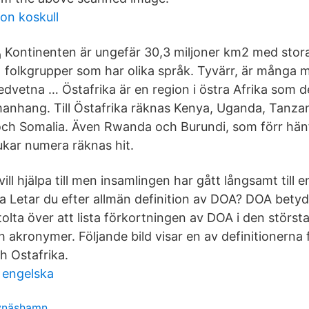
on koskull
Kontinenten är ungefär 30,3 miljoner km2 med sto
folkgrupper som har olika språk. Tyvärr, är många 
medvetna … Östafrika är en region i östra Afrika som d
mmanhang. Till Östafrika räknas Kenya, Uganda, Tanzan
i och Somalia. Även Rwanda och Burundi, som förr hänf
ukar numera räknas hit.
ll hjälpa till men insamlingen har gått långsamt till 
a Letar du efter allmän definition av DOA? DOA bety
stolta över att lista förkortningen av DOA i den störs
h akronymer. Följande bild visar en av definitionerna
h Ostafrika.
 engelska
nynäshamn