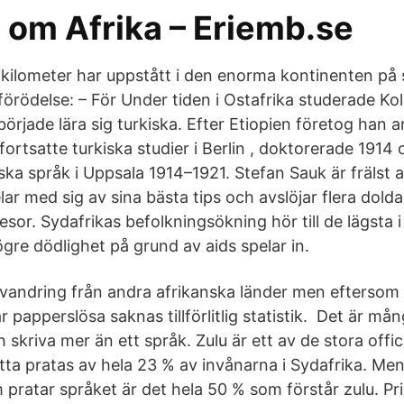
 om Afrika – Eriemb.se
 kilometer har uppstått i den enorma kontinenten på s
 förödelse: – För Under tiden i Ostafrika studerade K
började lära sig turkiska. Efter Etiopien företog han ar
fortsatte turkiska studier i Berlin , doktorerade 191
iska språk i Uppsala 1914–1921. Stefan Sauk är frälst
ar med sig av sina bästa tips och avslöjar flera dolda
resor. Sydafrikas befolkningsökning hör till de lägsta 
gre dödlighet på grund av aids spelar in.
nvandring från andra afrikanska länder men eftersom
r papperslösa saknas tillförlitlig statistik. Det är m
 skriva mer än ett språk. Zulu är ett av de stora offici
ta pratas av hela 23 % av invånarna i Sydafrika. Men 
pratar språket är det hela 50 % som förstår zulu. Pris