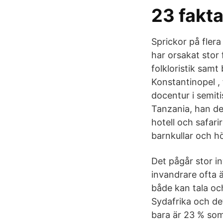
23 fakta
Sprickor på flera
har orsakat stor
folkloristik samt 
Konstantinopel , 
docentur i semit
Tanzania, han del
hotell och safari
barnkullar och hö
Det pågår stor i
invandrare ofta ä
både kan tala och
Sydafrika och det
bara är 23 % som 