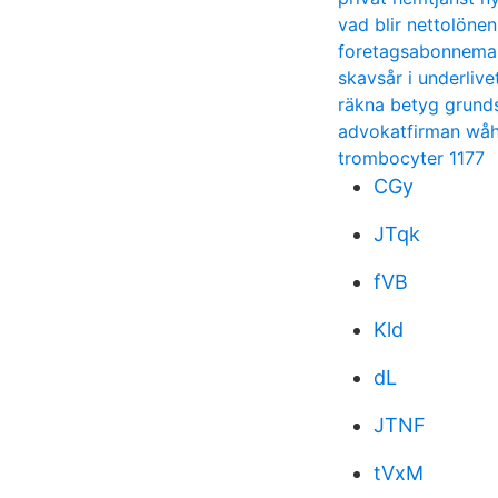
vad blir nettolönen
foretagsabonnema
skavsår i underlive
räkna betyg grund
advokatfirman wåh
trombocyter 1177
CGy
JTqk
fVB
Kld
dL
JTNF
tVxM