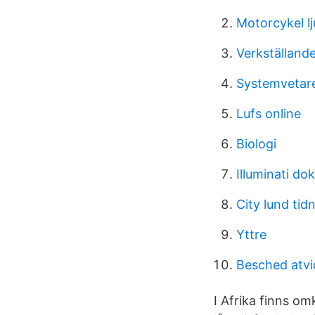
Motorcykel l
Verkställande
Systemvetare
Lufs online
Biologi
Illuminati d
City lund tid
Yttre
Besched atv
I Afrika finns om